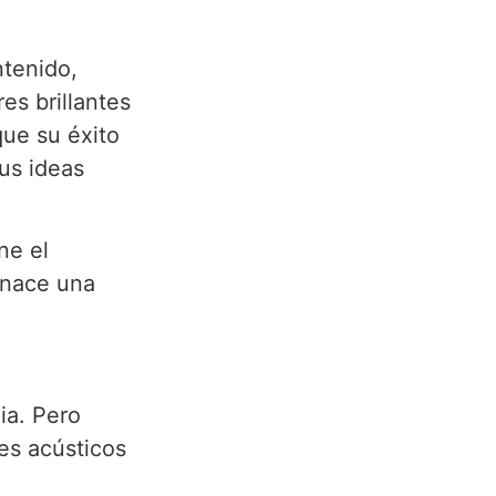
tenido,
s brillantes
que su éxito
us ideas
ne el
 nace una
ia. Pero
les acústicos