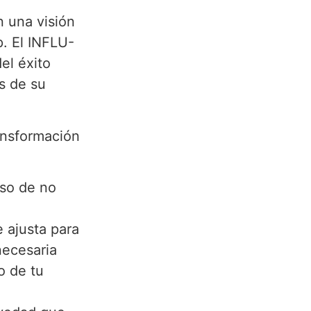
n una visión
p. El INFLU-
el éxito
s de su
ansformación
eso de no
e ajusta para
necesaria
o de tu