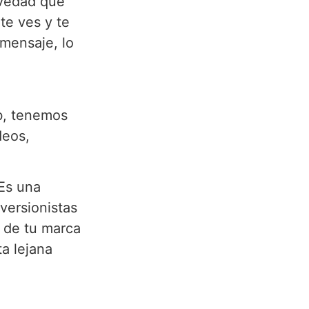
avedad que
te ves y te
mensaje, lo
b, tenemos
deos,
 Es una
versionistas
a de tu marca
ta lejana