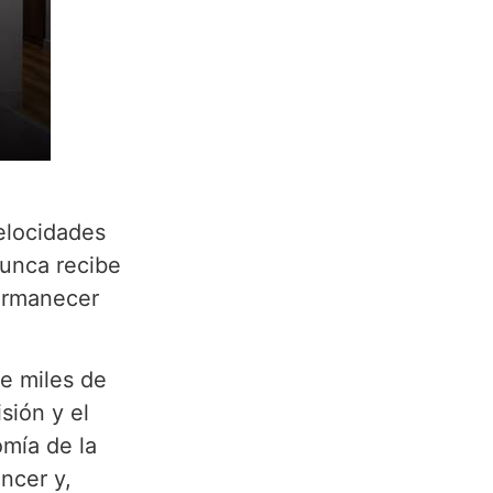
elocidades
nunca recibe
permanecer
de miles de
sión y el
omía de la
ncer y,