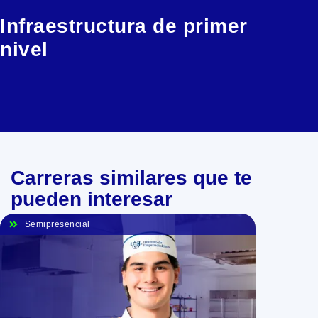
servicios con
Infraestructura de primer
visión a nivel
nivel
nacional e
internacional.
Carreras similares que te
pueden interesar
Semipresencial