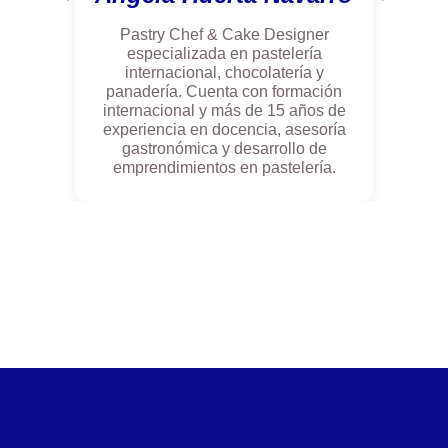
patrimonialmente
sólidas y
Pastry Chef & Cake Designer
especializada en pastelería
rentable,
internacional, chocolatería y
conocer y
panadería. Cuenta con formación
manejar la
internacional y más de 15 años de
financiación
experiencia en docencia, asesoría
gastronómica y desarrollo de
que requiere de
emprendimientos en pastelería.
la empresa, en
el corto y largo
plazo, en
condiciones de
eficiencia y
economía.
Desarrollarás
habilidades
profesionales
para formar y
dirigir su propia
empresa de