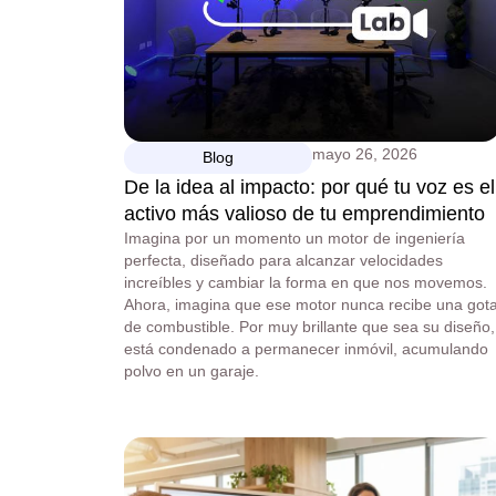
mayo 26, 2026
Blog
De la idea al impacto: por qué tu voz es el
activo más valioso de tu emprendimiento
Imagina por un momento un motor de ingeniería
perfecta, diseñado para alcanzar velocidades
increíbles y cambiar la forma en que nos movemos.
Ahora, imagina que ese motor nunca recibe una got
de combustible. Por muy brillante que sea su diseño,
está condenado a permanecer inmóvil, acumulando
polvo en un garaje.