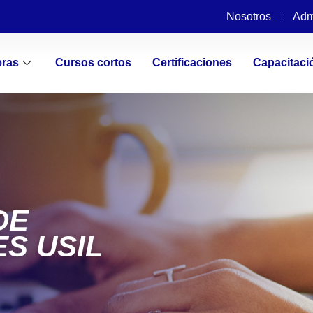
Nosotros
Adm
eras
Cursos cortos
Certificaciones
Capacitaci
DE
S USIL