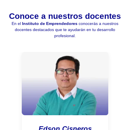
habilidad para
supervisar y
Conoce a nuestros docentes
controlar la
En el
Instituto de Emprendedores
conocerás a nuestros
calidad de
docentes destacados que te ayudarán en tu desarrollo
productos de
profesional.
marketing, así
como analizar
las estrategias
de
comunicación y
marketing.
Edson Cisneros