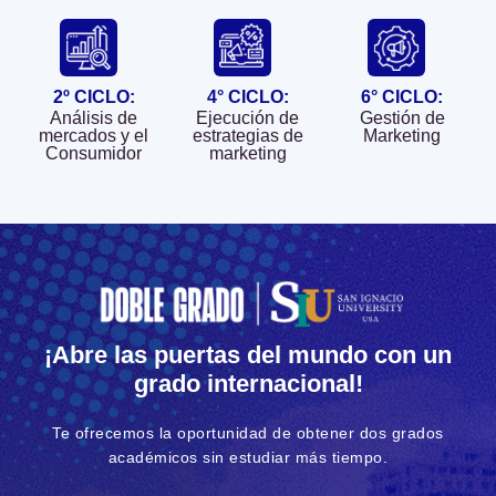
estratégico en
consultoras en
Desarrollarás la
marketing.
marketing.
capacidad para
Asesorar
Empresas de
conocer a sus
empresas en
2º CICLO:
4° CICLO:
6° CICLO:
comunicaciones
clientes
marketing.
Análisis de
Ejecución de
Gestión de
y medios
actuales y
mercados y el
estrategias de
Marketing
Analizar las
publicitarios.
Consumidor​
marketing​
potenciales de
estrategias de
Empresas
manera que se
comunicación y
consultoras
les pueda
marketing.
productivas o
ofrecer los
de servicios
productos que
diversos
ellos desean y
vinculados al
al precio
marketing.
adecuado.
¡Abre las puertas del mundo con un
Negocios
Estarás
grado internacional!
propios.
preparado para
realizar una
Te ofrecemos la oportunidad de obtener dos grados
adecuada toma
académicos sin estudiar más tiempo.
de decisiones y