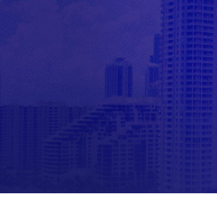
para lograr la
satisfacción de
sus clientes.
Podrás elaborar
un correcto
plan de
marketing con
la finalidad de
alcanzar un
objetivo de
mercado e
identificar los
segmentos de
mercado
potenciales
para el
desarrollo de
sus productos.
Tendrás la