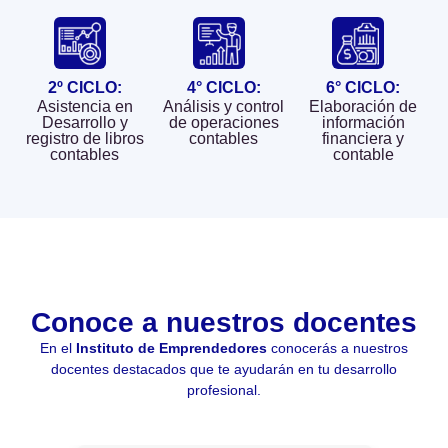
empresariales
Áreas de
permitan
asertivas.
Compras,
competir en el
Registrar los
Adquisiciones
exigente
movimientos de
2º CICLO:
4° CICLO:
6° CICLO:
y/o Logística de
ámbito
ingresos,
Asistencia en
Análisis y control
Elaboración de
cualquier
profesional que
Desarrollo y
de operaciones
información
egresos y
empresa.
registro de libros
contables​
financiera y
requiere el
costos de la
contables​
contable
Empresas
mercado
dependencia en
consultoras en
objetivo.
los reportes
contabilidad.
Desarrolla
principales y
Empresas
capacidad para
auxiliares
consultoras
conocer y
acorde con las
productivas o
comprender los
normas y
de servicios
contextos en
Conoce a nuestros docentes
políticas
diversos
los que las
organizacionales.
En el
Instituto de Emprendedores
conocerás a nuestros
incluidos los
áreas de
Realizar
docentes destacados que te ayudarán en tu desarrollo
financieros.
contabilidad y
profesional.
informes
Negocios
finanzas
financieros.
propios.
interactúan con
Analizar los