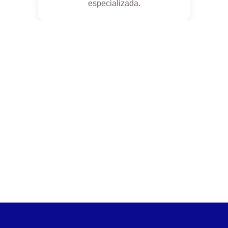
contables,
especializada.
registrando y
financieras y
llevando el
tributarias de
debido control
una empresa.
de la
información; a
fin de apoyar
en el correcto
diseño de los
informes
financieros de
la organización.