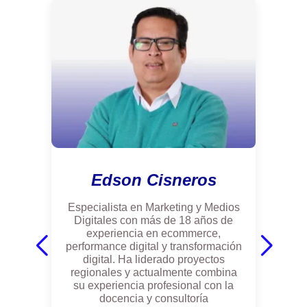
otras áreas de
estados
conocimiento,
financieros,
con entornos
recopilando,
legales,
registrando y
económicos
llevando el
para un
debido control
asertivo
de la
proceso de
información.
toma de
Elaborar las
decisiones
declaraciones
económicas
mensuales y
Edson Cisneros
empresariales.
anuales a
Desarrolla
Especialista en Marketing y Medios
través de los
capacidades en
Digitales con más de 18 años de
sistemas de
experiencia en ecommerce,
torno al
información.
performance digital y transformación
análisis, de los
Ejecutar de
digital. Ha liderado proyectos
estados
regionales y actualmente combina
manera directa
financieros,
su experiencia profesional con la
las operaciones
docencia y consultoría
recopilando,