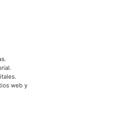
as.
rial.
itales.
tios web y