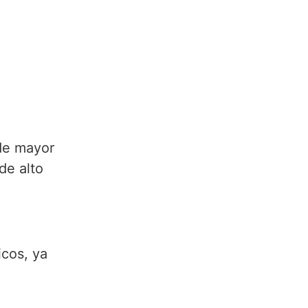
de mayor
de alto
icos, ya