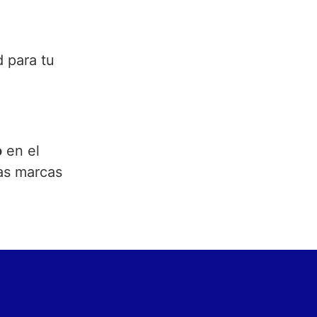
d para tu
o
en el
las marcas