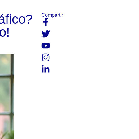
áfico?
Compartir​
o!